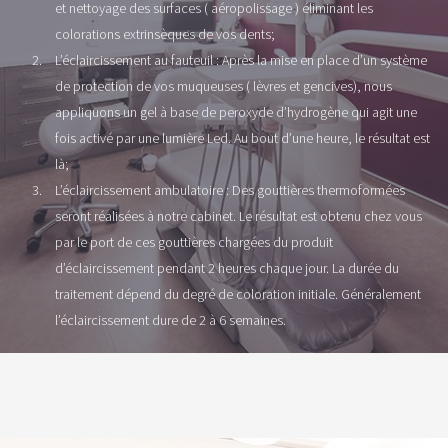
et nettoyage des surfaces ( aéropolissage ) éliminant les
colorations extrinsèques de vos dents;
L’éclaircissement au fauteuil : Après la mise en place d’un système
de protection de vos muqueuses ( lèvres et gencives), nous
appliquons un gel à base de peroxyde d’hydrogène qui agit une
fois activé par une lumière Led. Au bout d’une heure, le résultat est
là;
L’éclaircissement ambulatoire : Des gouttières thermoformées
seront réalisées à notre cabinet. Le résultat est obtenu chez vous
par le port de ces gouttières chargées du produit
d’éclaircissement pendant 2 heures chaque jour. La durée du
traitement dépend du degré de coloration initiale. Généralement
l’éclaircissement dure de 2 à 6 semaines.