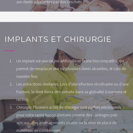
aux dents adjacentes par des crochets.
IMPLANTS ET CHIRURGIE
Un implant est une racine artificielle en titane biocompatible qui
permet de remplacer une ou plusieurs dents absentes, et cela de
manière fixe;
Les extractions dentaires. Lors d’une infection récidivante ou d’une
fracture, la dent devra être extraite dans sa globalité (couronne et
racine);
Chirurgie. Plusieurs actes de chirurgie sont parfois nécessaires
pour votre santé bucco-dentaire comme des curetages peri-
apicaux, des aménagements osseux ou la mise en place de
matériaux de comblement.