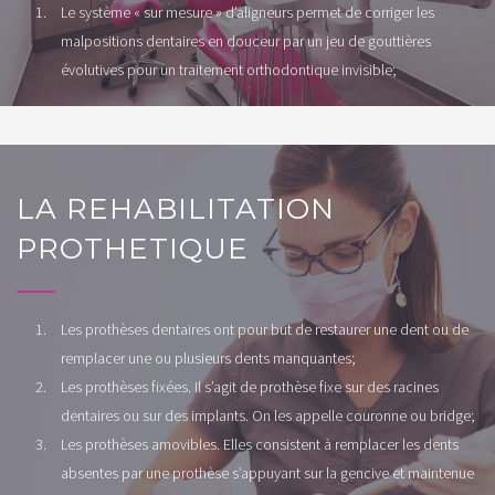
Le système « sur mesure » d’aligneurs permet de corriger les
malpositions dentaires en douceur par un jeu de gouttières
évolutives pour un traitement orthodontique invisible;
LA REHABILITATION
PROTHETIQUE
Les prothèses dentaires ont pour but de restaurer une dent ou de
remplacer une ou plusieurs dents manquantes;
Les prothèses fixées. Il s’agit de prothèse fixe sur des racines
dentaires ou sur des implants. On les appelle couronne ou bridge;
Les prothèses amovibles. Elles consistent à remplacer les dents
absentes par une prothèse s’appuyant sur la gencive et maintenue