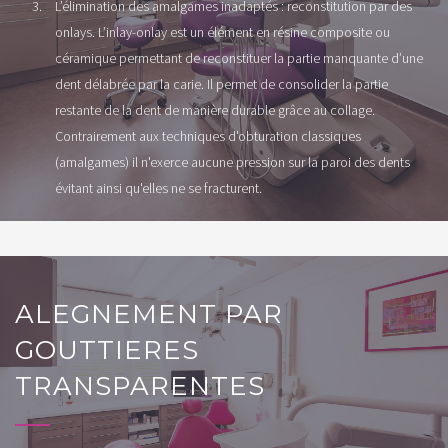
L’élimination des amalgames inadaptés : reconstitution par des
onlays. L’inlay-onlay est un élément en résine composite ou
céramique permettant de reconstituer la partie manquante d’une
dent délabrée par la carie. Il permet de consolider la partie
restante de la dent de manière durable grâce au collage.
Contrairement aux techniques d'obturation classiques
(amalgames) il n'exerce aucune pression sur la paroi des dents
évitant ainsi qu'elles ne se fracturent.
ALEGNEMENT PAR
GOUTTIERES
TRANSPARENTES