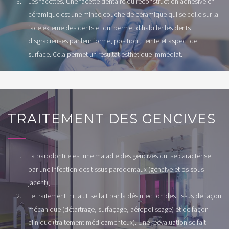
Les facettes. Une facette dentaire ou reconstruction adhésive en
céramique est une mince couche de céramique qui se colle sur la
face externe des dents et qui permet d’habiller les dents
disgracieuses par leur forme, position , teinte et aspect de
surface. Cela permet un résultat esthétique immédiat.
TRAITEMENT DES GENCIVES
La parodontite est une maladie des gencives qui se caractérise
par une infection des tissus parodontaux (gencive et os sous-
jacent);
Le traitement initial. Il se fait par la désinfection des tissus de façon
mécanique (détartrage, surfaçage, aéropolissage) et de façon
clinique (traitement médicamenteux). Une réevaluation se fait